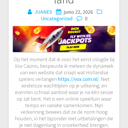
JUANES
junio 22, 2026
Uncategorized
0
Op het moment dat ik voor het eerst inlogde bij
Vox Casino, bespeurde ik meteen de dynamiek
van een website dat snapt wat Hollandse
spelers verlangen
https://vox.com.nl/
. Niet
eindeloze wachttijden op je uitkering, en
evenmin schraal aanbod waar je na één sessie
op zat bent. Het is een online speeltuin waar
tempo en variatie samenkomen. Mijn
verkenning bewees dat ze de norm hoog
houden, in het bijzonder met uitbetalingen die
je niet dagenlang in onzekerheid brengen.