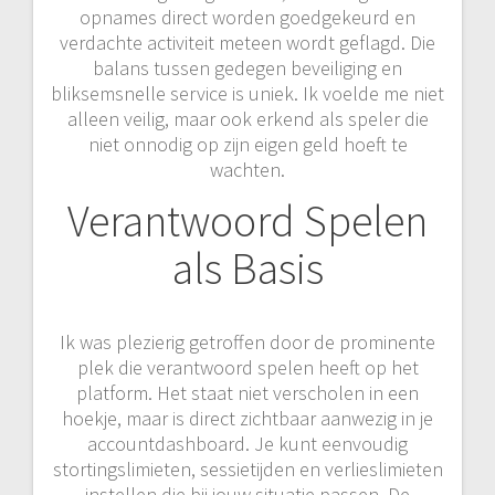
opnames direct worden goedgekeurd en
verdachte activiteit meteen wordt geflagd. Die
balans tussen gedegen beveiliging en
bliksemsnelle service is uniek. Ik voelde me niet
alleen veilig, maar ook erkend als speler die
niet onnodig op zijn eigen geld hoeft te
wachten.
Verantwoord Spelen
als Basis
Ik was plezierig getroffen door de prominente
plek die verantwoord spelen heeft op het
platform. Het staat niet verscholen in een
hoekje, maar is direct zichtbaar aanwezig in je
accountdashboard. Je kunt eenvoudig
stortingslimieten, sessietijden en verlieslimieten
instellen die bij jouw situatie passen. De