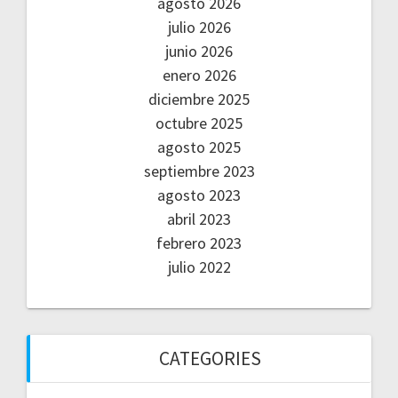
agosto 2026
julio 2026
junio 2026
enero 2026
diciembre 2025
octubre 2025
agosto 2025
septiembre 2023
agosto 2023
abril 2023
febrero 2023
julio 2022
CATEGORIES