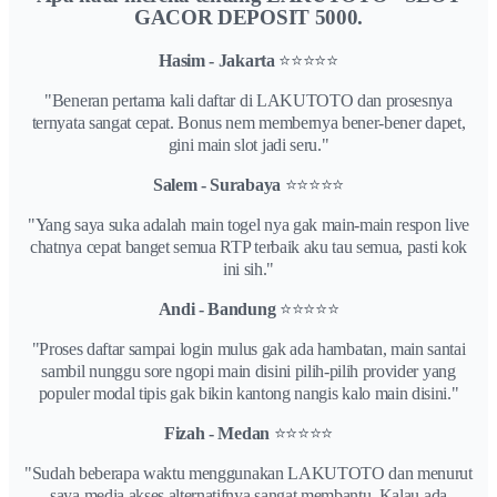
GACOR DEPOSIT 5000.
Hasim - Jakarta
⭐⭐⭐⭐⭐
"Beneran pertama kali daftar di LAKUTOTO dan prosesnya
ternyata sangat cepat. Bonus nem membernya bener-bener dapet,
gini main slot jadi seru."
Salem - Surabaya
⭐⭐⭐⭐⭐
"Yang saya suka adalah main togel nya gak main-main respon live
chatnya cepat banget semua RTP terbaik aku tau semua, pasti kok
ini sih."
Andi - Bandung
⭐⭐⭐⭐⭐
"Proses daftar sampai login mulus gak ada hambatan, main santai
sambil nunggu sore ngopi main disini pilih-pilih provider yang
populer modal tipis gak bikin kantong nangis kalo main disini."
Fizah - Medan
⭐⭐⭐⭐⭐
"Sudah beberapa waktu menggunakan LAKUTOTO dan menurut
saya media akses alternatifnya sangat membantu. Kalau ada