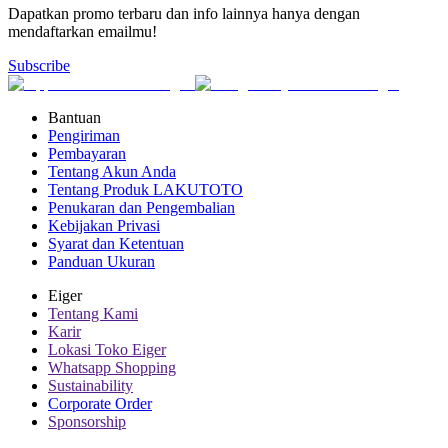
Dapatkan promo terbaru dan info lainnya hanya dengan
mendaftarkan emailmu!
Subscribe
Bantuan
Pengiriman
Pembayaran
Tentang Akun Anda
Tentang Produk LAKUTOTO
Penukaran dan Pengembalian
Kebijakan Privasi
Syarat dan Ketentuan
Panduan Ukuran
Eiger
Tentang Kami
Karir
Lokasi Toko Eiger
Whatsapp Shopping
Sustainability
Corporate Order
Sponsorship