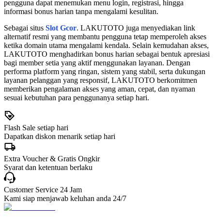
pengguna dapat menemukan menu login, registrasi, hingga
informasi bonus harian tanpa mengalami kesulitan.
Sebagai situs
Slot Gcor
. LAKUTOTO juga menyediakan link
alternatif resmi yang membantu pengguna tetap memperoleh akses
ketika domain utama mengalami kendala. Selain kemudahan akses,
LAKUTOTO menghadirkan bonus harian sebagai bentuk apresiasi
bagi member setia yang aktif menggunakan layanan. Dengan
performa platform yang ringan, sistem yang stabil, serta dukungan
layanan pelanggan yang responsif, LAKUTOTO berkomitmen
memberikan pengalaman akses yang aman, cepat, dan nyaman
sesuai kebutuhan para penggunanya setiap hari.
Flash Sale setiap hari
Dapatkan diskon menarik setiap hari
Extra Voucher & Gratis Ongkir
Syarat dan ketentuan berlaku
Customer Service 24 Jam
Kami siap menjawab keluhan anda 24/7